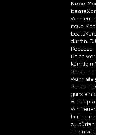
Neue Moderatoren bei
beatsXpress!
Wir freuen uns, euch zwe
neue Moderatoren bei
beatsXpress vorstellen z
dürfen: DJ Balu und
Rebecca.
Beide werden unser Tea
künftig mit ihren
Sendungen bereichern.
Wann sie genau auf
Sendung sind, könnt ihr
ganz einfach unserem
Sendeplan entnehmen.
Wir freuen uns sehr, die
beiden im Team begrüße
zu dürfen und wünschen
ihnen viel Spaß bei ihren