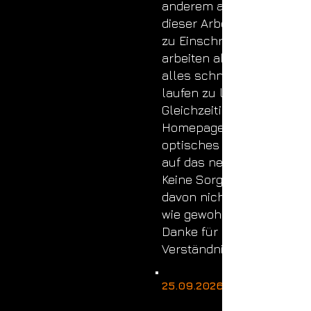
anderem auch am Chat. 
dieser Arbeiten kann es ku
zu Einschränkungen komm
arbeiten aber mit Hochdr
alles schnell wieder reib
laufen zu lassen.
Gleichzeitig bekommt un
Homepage ein umfangrei
optisches Update – seid
auf das neue Design!
Keine Sorge: Der Sendebet
davon nicht betroffen und
wie gewohnt weiter.
Danke für eure Geduld un
Verständnis!
25.09.2026