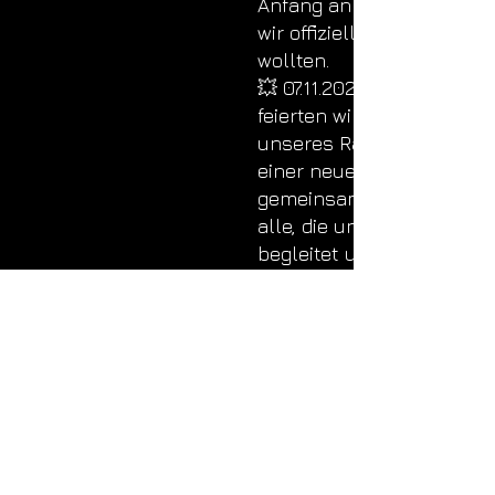
Anfang an fest – der Tag,
wir offiziell an den Start
wollten.
💥
07.11.2025
feierten wir die offizielle 
unseres Radios und den 
einer neuen musikalische
gemeinsam mit euch.Dan
alle, die uns von Anfang 
begleitet und unterstützt
Das ist erst der Anfang!
beats
X
press
|
Hör den
Unterschied
|
Dein
Webradio
24/7