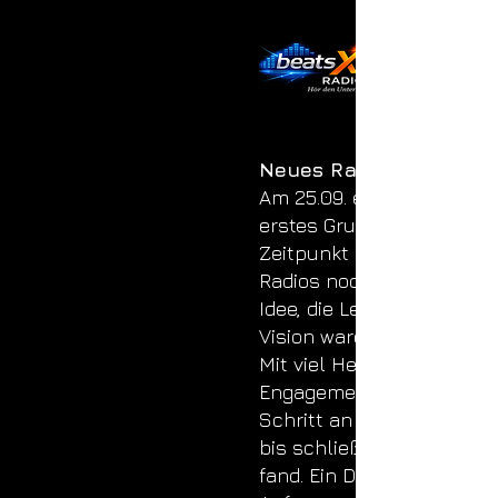
Neues Radio
Am 25.09. erhielt unser R
erstes Grundgerüst. Zu d
Zeitpunkt stand der Nam
Radios noch nicht fest, d
Idee, die Leidenschaft und
Vision waren bereits da.
Mit viel Herzblut, Planun
Engagement wurde Schrit
Schritt an dem Projekt ge
bis schließlich alles sein
fand. Ein Datum jedoch s